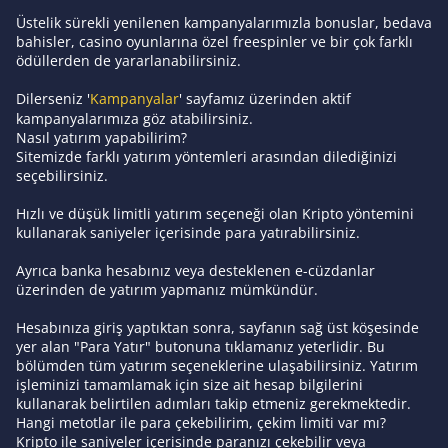
Üstelik sürekli yenilenen kampanyalarımızla bonuslar, bedava
bahisler, casino oyunlarına özel freespinler ve bir çok farklı
ödüllerden de yararlanabilirsiniz.
Dilerseniz '
Kampanyalar
' sayfamız üzerinden aktif
kampanyalarımıza göz atabilirsiniz.
Nasıl yatırım yapabilirim?
Sitemizde farklı yatırım yöntemleri arasından dilediğinizi
seçebilirsiniz.
Hızlı ve düşük limitli yatırım seçeneği olan Kripto yöntemini
kullanarak saniyeler içerisinde para yatırabilirsiniz.
Ayrıca banka hesabınız veya desteklenen e-cüzdanlar
üzerinden de yatırım yapmanız mümkündür.
Hesabınıza giriş yaptıktan sonra, sayfanın sağ üst köşesinde
yer alan "Para Yatır" butonuna tıklamanız yeterlidir. Bu
bölümden tüm yatırım seçeneklerine ulaşabilirsiniz. Yatırım
işleminizi tamamlamak için size ait hesap bilgilerini
kullanarak belirtilen adımları takip etmeniz gerekmektedir.
Hangi metotlar ile para çekebilirim, çekim limiti var mı?
Kripto ile saniyeler içerisinde paranızı çekebilir veya