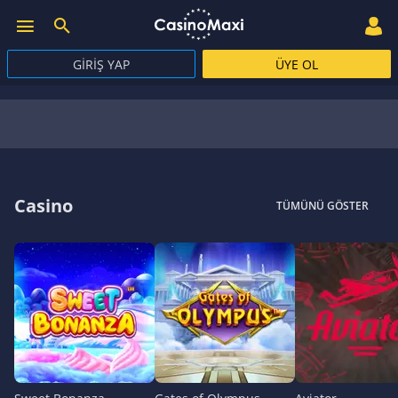
GIRIŞ YAP
ÜYE OL
Casino
TÜMÜNÜ GÖSTER