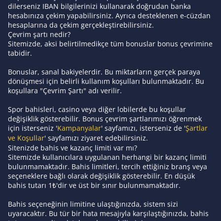
dilerseniz IBAN bilgilerinizi kullanarak doğrudan banka
hesabınıza çekim yapabilirsiniz. Ayrıca desteklenen e-cüzdan
hesaplarına da çekim gerçekleştirebilirsiniz.
Çevrim şartı nedir?
Sitemizde, aksi belirtilmedikçe tüm bonuslar bonus çevrimine
tabidir.
Bonuslar, sanal bakiyelerdir. Bu miktarların gerçek paraya
dönüşmesi için belirli kullanım koşulları bulunmaktadır. Bu
koşullara "Çevrim Şartı" adı verilir.
Spor bahisleri, casino veya diğer lobilerde bu koşullar
değişiklik gösterebilir. Bonus çevrim şartlarımızı öğrenmek
için isterseniz '
Kampanyalar
' sayfamızı, isterseniz de '
Şartlar
ve Koşullar
' sayfamızı ziyaret edebilirsiniz.
Sitenizde bahis ve kazanç limiti var mı?
Sitemizde kullanıcılara uygulanan herhangi bir kazanç limiti
bulunmamaktadır. Bahis limitleri, tercih ettiğiniz branş veya
seçeneklere bağlı olarak değişiklik gösterebilir. En düşük
bahis tutarı 1₺'dir ve üst bir sınır bulunmamaktadır.
Bahis seçeneğinin limitine ulaştığınızda, sistem sizi
uyaracaktır. Bu tür bir hata mesajıyla karşılaştığınızda, bahis