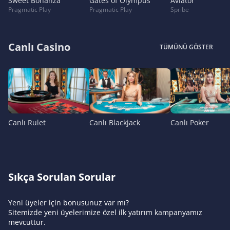
Sweet Bonanza
Gates of Olympus
Aviator
Pragmatic Play
Pragmatic Play
Spribe
Canlı Casino
TÜMÜNÜ GÖSTER
Canlı Rulet
Canlı Blackjack
Canlı Poker
Sıkça Sorulan Sorular
Yeni üyeler için bonusunuz var mı?
Sitemizde yeni üyelerimize özel ilk yatırım kampanyamız
mevcuttur.