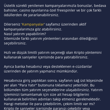
Üstelik sürekli yenilenen kampanyalarımızla bonuslar, bedava
bahisler, casino oyunlarına özel freespinler ve bir çok farklı
ödüllerden de yararlanabilirsiniz.
Dilerseniz '
Kampanyalar
' sayfamız üzerinden aktif
kampanyalarımıza göz atabilirsiniz.
Nasıl yatırım yapabilirim?
Sitemizde farklı yatırım yöntemleri arasından dilediğinizi
seçebilirsiniz.
Hızlı ve düşük limitli yatırım seçeneği olan Kripto yöntemini
kullanarak saniyeler içerisinde para yatırabilirsiniz.
Ayrıca banka hesabınız veya desteklenen e-cüzdanlar
üzerinden de yatırım yapmanız mümkündür.
Hesabınıza giriş yaptıktan sonra, sayfanın sağ üst köşesinde
yer alan "Para Yatır" butonuna tıklamanız yeterlidir. Bu
bölümden tüm yatırım seçeneklerine ulaşabilirsiniz. Yatırım
işleminizi tamamlamak için size ait hesap bilgilerini
kullanarak belirtilen adımları takip etmeniz gerekmektedir.
Hangi metotlar ile para çekebilirim, çekim limiti var mı?
Kripto ile saniyeler içerisinde paranızı çekebilir veya